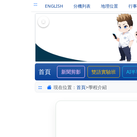
:::
ENGLISH
分機列表
地理位置
行事
暫停
高雄市立楠梓高中
首頁
新聞剪影
雙語實驗班
AI
:::
現在位置：
首頁
>
學程介紹