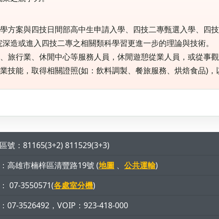
多元入學方案與四技日間部高中生申請入學、四技二專甄選入學、四
院深造或進入四技二專之相關類科學習更進一步的理論與技術。
、旅館、旅行業、休閒中心等服務人員，休閒遊憩從業人員，或從事
提昇專業技能，取得相關證照(如：飲料調製、餐旅服務、烘焙食品)
號：81165(3+2) 811529(3+3)
：高雄市楠梓區清豐路19號 (
地圖
、
公共運輸
)
 07-3550571(
各處室分機
)
07-3526492，VOIP：923-418-000